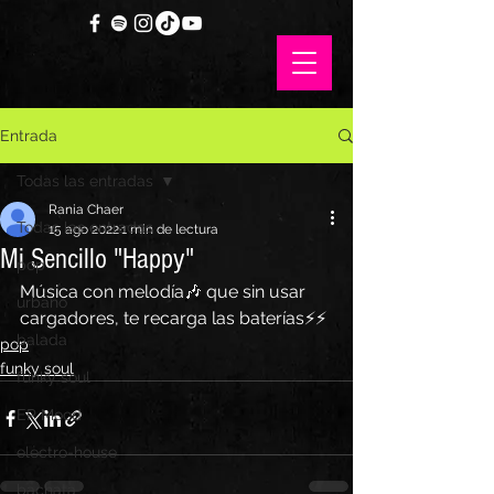
Entrada
Todas las entradas
Rania Chaer
Todas las entradas
15 ago 2022
1 min de lectura
Mi Sencillo "Happy"
pop
Música con melodía🎶 que sin usar 
urbano
cargadores, te recarga las baterías⚡⚡
balada
pop
funky soul
funky soul
EP Mood
electro-house
bachata