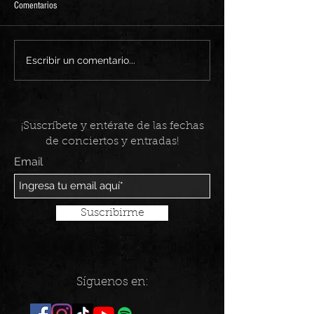
Comentarios
Mi Sencillo "Caminos
Mi Sencillo "Night Calls"
Escribir un comentario...
¡Suscríbete y entérate de las fechas
de conciertos y entradas!
Email
Suscribirme
Síguenos en: