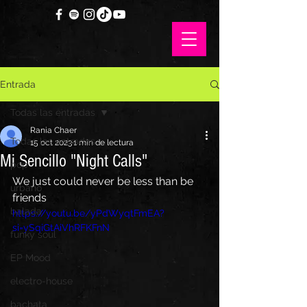
Entrada
Todas las entradas
Rania Chaer
Todas las entradas
15 oct 2023
1 min de lectura
Mi Sencillo "Night Calls"
pop
We just could never be less than be 
urbano
friends 
balada
https://youtu.be/yPdWyqtFmEA?
si=ySqiGtAiVhRFKFnN
funky soul
EP Mood
electro-house
bachata