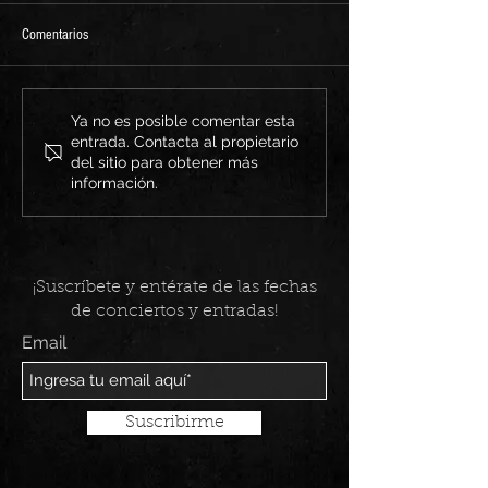
Comentarios
Mi Sencillo "Caminos
Mi Sencillo "Night Calls"
Ya no es posible comentar esta
entrada. Contacta al propietario
del sitio para obtener más
información.
¡Suscríbete y entérate de las fechas
de conciertos y entradas!
Email
Suscribirme