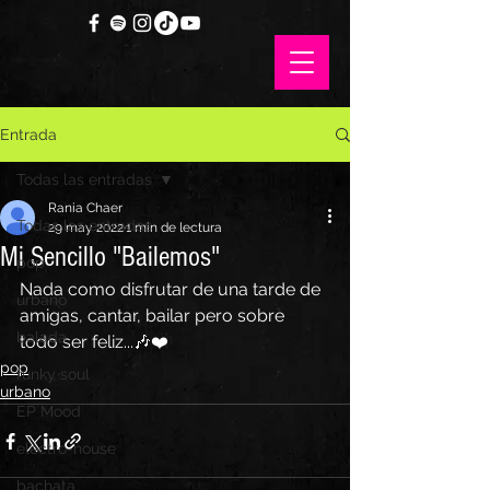
Entrada
Todas las entradas
Rania Chaer
Todas las entradas
29 may 2022
1 min de lectura
Mi Sencillo "Bailemos"
pop
Nada como disfrutar de una tarde de 
urbano
amigas, cantar, bailar pero sobre 
balada
todo ser feliz...🎶❤️
pop
funky soul
urbano
EP Mood
electro-house
bachata