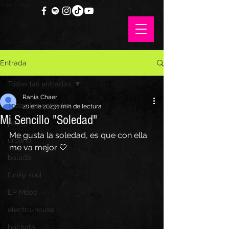
Entrada
Todas las entradas
Rania Chaer
Todas las entradas
20 ene 2023
1 min de lectura
Mi Sencillo "Soledad"
pop
Me gusta la soledad, es que con ella 
urbano
me va mejor 🤍
balada
funky soul
EP Mood
electro-house
bachata